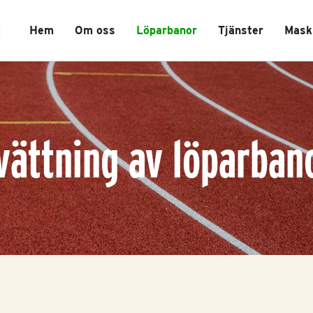
Hem
Om oss
Löparbanor
Tjänster
Mask
vättning av löparban