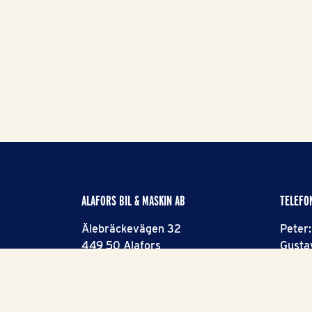
ALAFORS BIL & MASKIN AB
TELEFO
Älebräckevägen 32
Peter
449 50 Alafors
Gusta