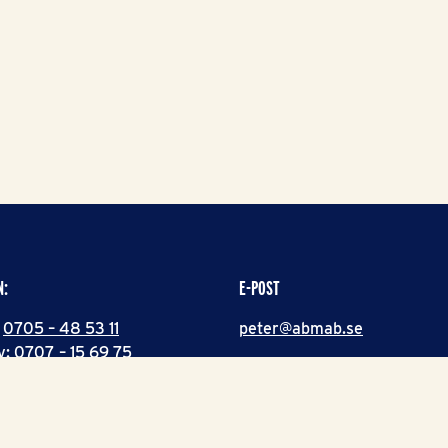
N:
E-POST
:
0705 – 48 53 11
peter@abmab.se
v:
0707 – 15 69 75